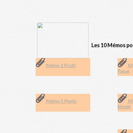
Les 10 Mémos pour
Mémo 1 Profil
Mé
Passe
Mémo 5 Photo
Mé
Modif