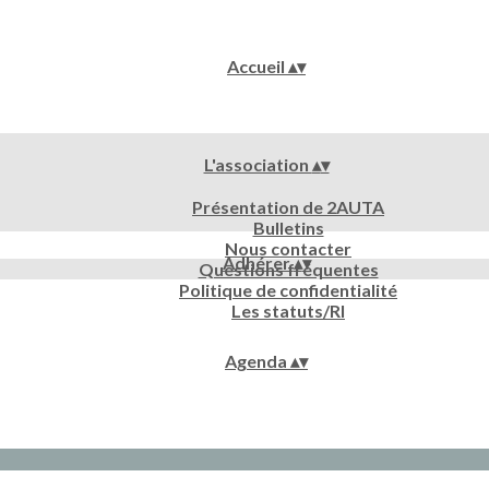
Accueil
▴
▾
L'association
▴
▾
Présentation de 2AUTA
Bulletins
Nous contacter
Adhérer
▴
▾
Questions fréquentes
Politique de confidentialité
Les statuts/RI
Agenda
▴
▾