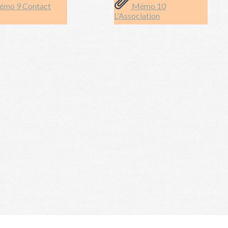
mo 9 Contact
Mémo 10
L'Association
. Elles font l’objet d’un traitement informatique et sont destinées a