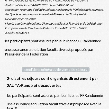
N° IM075100382 Tél. 01 44 89 93 90 – fax 01 40 35 85 48. Centre
d’information: tél. 01 44 89 93 93 – fax 01 40 35 85 67
association reconnue d'utilité publique. Agréée par le Ministère de la Jeunesse,
des Sports et de la vie associative et le Ministère de l'Ecologie et du
Développement durable.
Membre du Comité National Olympique et Sportif Français et de la Fédération
Européenne de la Randonnée Pédestre.Code APE : 913E – SIRET :
30358816400044.
les participants sont assurés par leur licence FFRandonnée
une assurance annulation facultative est proposée par
l'assureur de la Fédération
conditions générales de vente de séjours
2-
d'autres séjours sont organisés directement par
2AUTA/Rando et découvertes
les participants sont assurés par leur licence FFRandonnée
une assurance annulation facultative est proposée avec la
MAIF