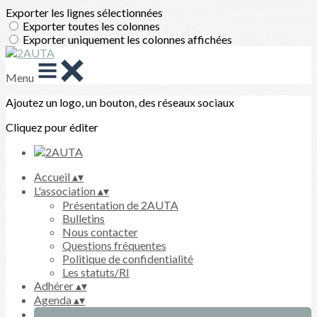
Exporter les lignes sélectionnées
Exporter toutes les colonnes
Exporter uniquement les colonnes affichées
Menu
Ajoutez un logo, un bouton, des réseaux sociaux
Cliquez pour éditer
Accueil
▴
▾
L'association
▴
▾
Présentation de 2AUTA
Bulletins
Nous contacter
Questions fréquentes
Politique de confidentialité
Les statuts/RI
Adhérer
▴
▾
Agenda
▴
▾