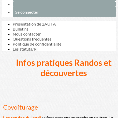
Se connecter
Présentation de 2AUTA
Bulletins
Nous contacter
Questions fréquentes
Politique de confidentialité
Les statuts/RI
Infos pratiques Randos et
découvertes
Covoiturage
Les randos du jeudi
se font avec une approche en voiture.
Le